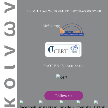
πικοινωνία
Γ.Ε.ΜΗ. 156402401000
ΜΗ.Τ.Ε. 0259Ε60000092000
Μέλος της
ΕΛΟΤ ΕΝ ISO 9001:2015
Follow us