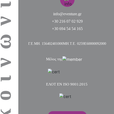
κοινωνία
info@eventure.gr
+30 216 07 02 929
+30 694 54 54 165
Γ.Ε.ΜΗ. 156402401000
ΜΗ.Τ.Ε. 0259Ε60000092000
Μέλος της
ΕΛΟΤ ΕΝ ISO 9001:2015