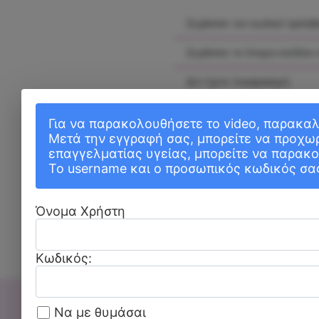
Ξεχάσατε τον κωδικό πρόσβ
Ξεχάσατε το όνομα εισόδου 
Δεν έχετε λογαριασμό;
Για να παρακολουθήσετε το video, παρακα
Μετά την εγγραφή σας, μπορείτε να προχωρ
επαγγελματίας υγείας, μπορείτε να παρα
Το username και ο προσωπικός κωδικός σας
Όνομα Χρήστη
Κωδικός:
Να με θυμάσαι