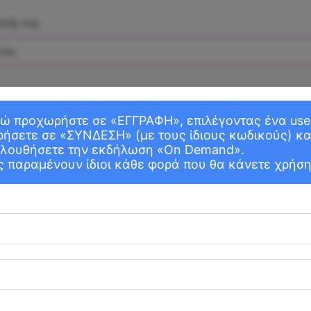
ασής σας;
σας;
λώ προχωρήστε σε «ΕΓΓΡΑΦΗ», επιλέγοντας ένα user
ήσετε σε «ΣΥΝΔΕΣΗ» (με τους ίδιους κωδικούς) κα
κολουθήσετε την εκδήλωση «On Demand».
 παραμένουν ίδιοι κάθε φορά που θα κάνετε χρήση