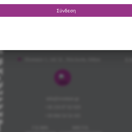
ωνία
Σύνδεση
Μέλ
Κολοκοτρώνη 11, 14232, Νέα Ιωνία,
Αθήνα
Ελικώνος 5 & Βυζαντινών
Αυτοκρατόρων, 14232, Νέα Ιωνία, Αθήνα
Πλαταιών 1, 142 32 , Νέα Ιωνία, Αθήνα
ΕΛ
info@eventure.gr
+30 216 07 02 929
+30 694 54 54 165
Γ.Ε.ΜΗ.
ΜΗ.Τ.Ε.