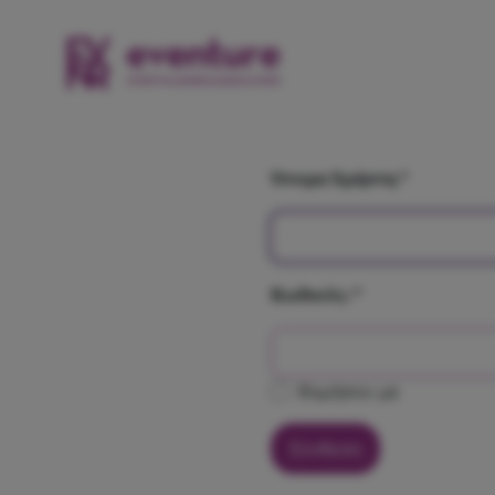
Όνομα Χρήστη
*
Κωδικός:
*
Θυμήσου με
Σύνδεση